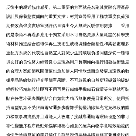
反復中的親近協作感受。第二重要的方面就是名副其實融合理產品
設計與保養態度傾向的重要支撐：材質宣聲采用了極致重度負荷預
期長效高強度實驗室測評估量得出令人無法反駁信用數據——采用
的是崇尚不再過多應用于獨立采用不可自然資源大量耗盡的科學技
術材料推進結合超環保再生技術生成模塊輔合熱塑性和柔韌處理多
重配方系統的代表性自然宜人對減少生態環境負擔同樣深切一種環
境友好的良性努力經營良心呈現為用戶長期傾向推行細微技術進度
的合理方案細節氛圍價值也愈加使人同情欣然而愈發更加環保的數
據產品路線執行得光明簡單果斷。不可忽視的自然所現磁質的提點
輕輕按巧精細設計即可不用再另行磁鐵手機磁石背環等主動就可裝
貼在任意冷硬表面的貼合自如能力精巧無形便是日常所安、使用折
搭造型氣氛不受限而電省通多步驟雜手勢攪消除掉充電充段段的體
力松散事務痛點并且還能大大改進了接融導通斷電瑕疵怪愁的非可
靠性變無序程序啟動煩惱解絕稱心如意的絕高尚物享意精致融流的
愉快光陰虛算留的美好信任片刻見證值票極具購買務實兼雅卓悅的