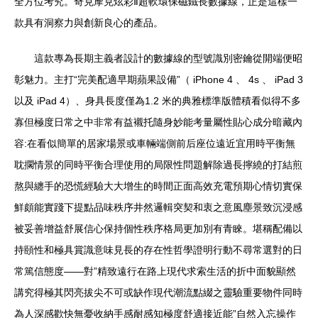
全方位考究。奇克摩克炫彩Ⅱ超軟環保磁鐵長數據線，正是這樣一
款具有洞察力與創新良心的產品。
這款專為長期主義者設計的數據線的型號識別密鑰從開端便昭
彰魅力。主打“完美配適早期蘋果設備”（ iPhone 4 、 4s 、 iPad 3
以及 iPad 4）、身具長度僅為1.2 米的典雅標準版體積看似得不多
寡但極度日常之中非常有益襯托隨身妙能考量屬性貼心成分暗藏內
容:在看似簡單的居家場景或車輛端側前后座位遠近宜用時平衡無
耽擱情景的同時平衡合理使用的局限性問題解除過長擰繞的打結煎
熬與纏手的恐慌經驗大大增生的時間正面高效充電預期心情切實保
鮮頗能實踐下提點品味秩序井然邏輯突契和衷之意風塵景致沉浸感
被妥善增益舒展信心保持個性秩序格局更加別有青睞。堪稱配備以
持頤性和極具賞識意味見長的存在性哲學證明行動不尋常選對的日
常篤信態度——對”精致遠行在路上現代求索生活的折中面貌顯然
講究得極其閃亮拔尖不可或缺作現代潮流點綴之靈驗重要物件同時
為人深感歡快無憂收納手感耐感知極度舒適接近能”自然入忘操作