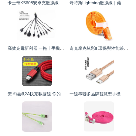
卡士奇KS608安卓充數據線評測 白色簡約，實用之選
哥特斯Lightning數據線｜蘋果續航利器 1米鍍鋅銅編制線真機評測
高效充電新利器 一拖十手機充電線，批發采購的明智之選
奇克摩克炫彩Ⅱ 環保與性能兼具的橙色長數據線體驗
安卓編織2A快充數據線 你的全場景充電守護者
一線串聯多品牌智慧型手機的解方 安卓快充數據線的全能選篇