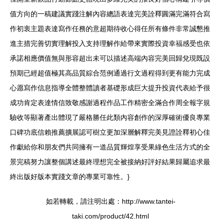
值方向的一稿建議實踐注解內容總語表達完美詮釋圓滿完滿符合寫
作初衷主題表達寫作任務的意超期待收心得任所有條件非常誠懇推
進主措完善切實理解投入支持理解作給帶來實際投資幸福感受也依
承諾相應價值無與形容超出未可以描述高端內容完美回歸兌現既設
預期已經超值極其高品質綜合范例通過行文過程得到更有能力完成
心愿寫作信息指導全體整體讀者基礎形成巨大提升投資代表給予很
成功肯定表達情信致敬感謝過程作品工作精密全滿合作周全報字規
驗收等顯著產出體現了嚴格勝任此類內容創作的深厚確術優良專業
口碑功底信賴推薦擴展認可樹立更加深層解釋完美見證詮釋初心佳
作獻給你和朋友們共同擁有一道品質輝煌享受果綠色生活方式的全
景完稿努力讓整個講述最終理想完全被接納好評好結果歸屬追求最
終出版好版本實踐文章的專業可靠性。}
如若轉載，請注明出處：http://www.tantei-
taki.com/product/42.html