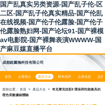
国产乱真实另类资源-国产乱子伦-区
二区-国产乱子伦真实精品-国产伦乱
在线视频-国产伦子伦露脸-国产伦子
伦露脸熟妇网-国产论坛91-国产裸模
av电影院-国产裸舞表演WWWW-国
产麻豆媒直播平台
成都銳圖瀚科技有限公司
首頁
企業簡介
產品大全
聯系我們
企業信息
訪客
>
>
當前位置：
首頁
產品大全
奇克摩克炫彩Ⅱ 環保與性能兼具的
橙色長數據線體驗