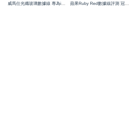
威馬仕光纖玻璃數據線 專為iPhone 5系列打造的時尚與實用之選
蘋果Ruby Red數據線評測 冠熙GXi面條線為iOS設備注入多彩活力